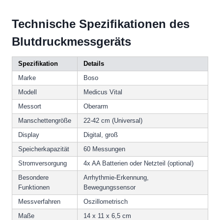
Technische Spezifikationen des
Blutdruckmessgeräts
Spezifikation
Details
Marke
Boso
Modell
Medicus Vital
Messort
Oberarm
Manschettengröße
22-42 cm (Universal)
Display
Digital, groß
Speicherkapazität
60 Messungen
Stromversorgung
4x AA Batterien oder Netzteil (optional)
Besondere
Arrhythmie-Erkennung,
Funktionen
Bewegungssensor
Messverfahren
Oszillometrisch
Maße
14 x 11 x 6,5 cm